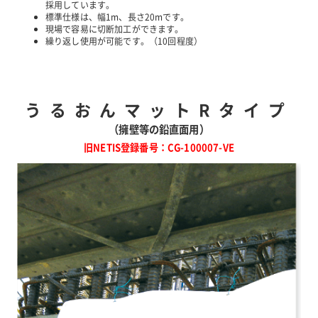
採用しています。
標準仕様は、幅1m、長さ20mです。
現場で容易に切断加工ができます。
お問い合わせ
繰り返し使用が可能です。（10回程度）
JP
EN
うるおんマットRタイプ
（擁壁等の鉛直面用）
旧NETIS登録番号：CG-100007-VE