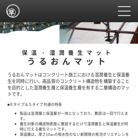
ホーム
保温・湿潤養生マット
うるおんマット
製品紹介
うるおんマットはコンクリート施工における湿潤養生と保温養
生を同時に行い、高品質のコンクリート構造物を構築すること
を目的とした湿潤養生層と保温養生層を有する二層構造のマッ
会社情報
トです。
■Ｒタイプ＆Ｓタイプ共通の特長
製品は湿潤層と保温層が一体となっており、敷設は一回で行えま
採用情報
す。
養生対象の構造物表面に敷設するだけで湿潤養生と保温養生が同
時に行える養生マットです。
保温層は、厚さ10㎜の吸水性のない新開発の発泡ポリエチレンを
サイトマップ