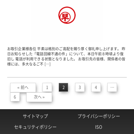
お取引企業様各位 平素は格別のご高配を賜り厚く御礼申し上げます。 昨
日お知らせした「電話回線不通の件」について、本日午前８時頃より復
旧し 電話が利用できる状態となりました。 お取引先の皆様、関係者の皆
様には、多大なるご不 […]
« 前へ
1
2
3
4
…
6
次へ »
サイトマップ
プライバシーポリシー
セキュリティポリシー
ISO