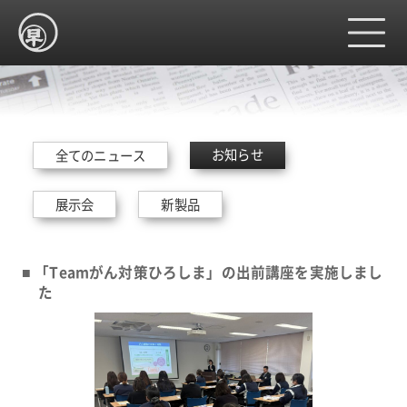
ホーム
お知らせ
全てのニュース
展示会
新製品
製品紹介
「Teamがん対策ひろしま」の出前講座を実施しまし
会社情報
た
採用情報
サイトマップ