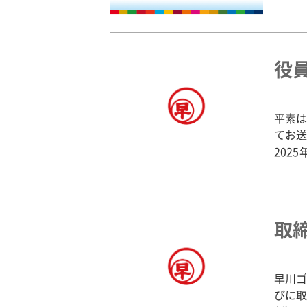
役
平素は
てお
202
取
早川
びに取