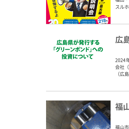
スルホ
広
202
会社（
（広島 
福
福山市