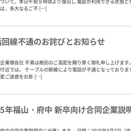
ついて、本日午前８時頃より復旧し 電話が利用できる状態と
は、多大なるご不 […]
話回線不通のお詫びとお知らせ
企業様各位 平素は格別のご高配を賜り厚く御礼申し上げます
付近では、 ケーブルの断線により電話が不通となっておりま
変ご迷惑をお掛 […]
025年福山・府中 新卒向け合同企業説
府中合同企業説明会に出展します。 日時：2025年3月7日（金