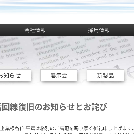
会社情報
採用情報
お知らせ
展示会
新製品
話回線復旧のお知らせとお詫び
企業様各位 平素は格別のご高配を賜り厚く御礼申し上げます