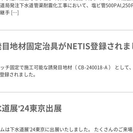
道局発注下水道管渠耐震化工事において、塩ビ管500PAI,25
継手 […]
発目地材固定治具がNETIS登録されま
ッチ固定で施工可能な誘発目地材（ CB-240018-A ） とし
IS登録されました。
道展'24東京出展
ムは下水道展'24東京に出展いたしました。 たくさんのご来