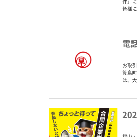
件」に
皆様に
電
お取引
箕島町
は、大
2
福山・