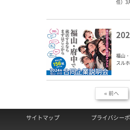
任）3
2
福山・
スルホ
« 前へ
サイトマップ
プライバシーポ